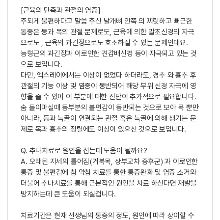
[근육의 단축과 관절의 염증]
주되게 불편하다고 말씀 주신 날개뼈 안쪽 의 찌릿하고 뻐근한
통증은 등과 목의 관절 문제로도, 근육에 의한 말초신경의 자극
으로도 , 근육의 과긴장으로도 호소하실 수 있는 문제인데요.
능형근의 과긴장과 이로인한 견갑배신경 등이 자극되고 있는 것
으로 보입니다.
다만, 엑스레이에서는 이상이 없었다 하더라도, 경추 와 흉추 후
관절의 기능 이상 및 염증이 동반되어 해당 부위 신경 자극에 영
향을 줄 수 있어 이 부분에 대한 진단이 추가적으로 필요합니다.
숨 들이마실때 등부분의 불편감이 동반되는 것으로 보아 목 뿐만
아니라, 등과 늑골이 연결되는 관절 혹은 늑골에 의해 생기는 문
제로 목과 흉추의 정렬에도 이상이 있으신 것으로 보입니다.
Q. 추나치료로 원인을 잡는데 도움이 될까요?
A. 오래된 자세의 틀어짐(거북목, 상부교차 증후군) 과 이로인한
통증 및 불편감에 침 약침 치료를 통한 통증완화 및 염증 소거와
더불어 추나치료를 통해 근본적인 원인을 치료 하신다면 재발을
방지하는데 큰 도움이 되실겁니다.
치료기간은 현재 선생님의 통증의 정도, 원인에 따라 상이할 수