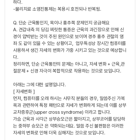
하다.
-물리치료 소염진통제는 복용시 호전되나 반복됨.
Q. 단순 근육통인지, 목이나 흉추쪽 문제인지 궁금해요
A. 견갑내측 의 당김 찌릿한 통증은 근육의 과긴장으로 인해 신
경이 압박받는 것이 주된 원인으로 보이며 경추 흉추 관절의 염
좌 도 같이 있을 수 있는 상황이고, 업무특성상 장시간 컴퓨터를
사용하셔 생긴 자세의 변화가 가중 시키고 있는 것으로 예상합니
다.
정리하면, 단순 근육통만의 문제는 아니고, 자세 변화 + 근육,관
절문제 + 신경 자극이 복합적으로 작용하는 것으로 보입니다.
아래는 그에 대한 설명입니다.
[ 자세변화 ]
먼저, 컴퓨터를 오래 하시는 사무직 분들의 경우, 말씀주신 가북
목과 관련하여 특정 패턴으로 자세가 변화하게 되는데 이를 상부
교차증후군(upper cross syndrome) 이라고 합니다.
가슴 근육과 사각근 상부승모근은 짧아지고, 상부코어를 담당하
는 중하부 승모근 은 약화되는데요. 말씀 주신 불편함은 이러한
자세의 변화로 인해 더욱 심해지는 것으로 보입니다.