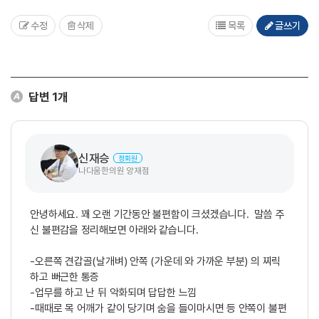
수정
삭제
목록
글쓰기
답변
1
개
신재승
정회원
나다움한의원 양재점
안녕하세요. 꽤 오랜 기간동안 불편함이 크셨겠습니다. 말씀 주
신 불편감을 정리해보면 아래와 같습니다.
-오른쪽 견갑골(날개벼) 안쪽 (가운데 와 가까운 부분) 의 찌릭
하고 뻐근한 통증
-업무를 하고 난 뒤 악화되며 답답한 느낌
-때때로 목 어깨가 같이 당기며 숨을 들이마시면 등 안쪽이 불편