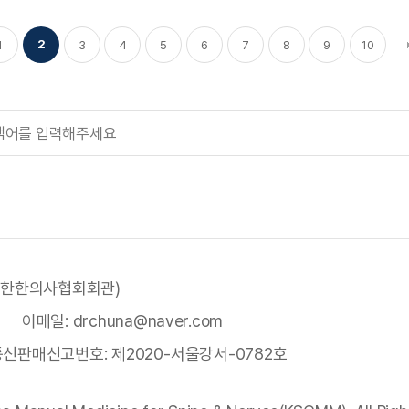
2
1
3
4
5
6
7
8
9
10
끝
, 대한한의사협회회관)
이메일:
drchuna@naver.com
통신판매신고번호:
제2020-서울강서-0782호