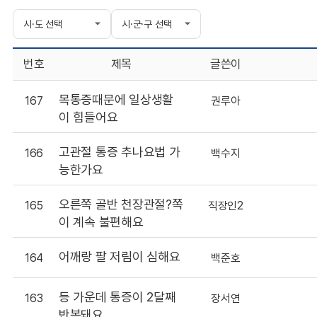
번호
제목
글쓴이
목통증때문에 일상생활
167
권루아
이 힘들어요
고관절 통증 추나요법 가
166
백수지
능한가요
오른쪽 골반 천장관절?쪽
165
직장인2
이 계속 불편해요
어깨랑 팔 저림이 심해요
164
백준호
등 가운데 통증이 2달째
163
장서연
반복돼요