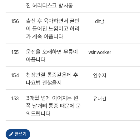
진 허리디스크 방사통
출산 후 육아하면서 골반
156
dh맘
이 틀어진 느낌이고 허리
가 계속 아픕니다
운전을 오래하면 무릎이
155
vsinworker
아픕니다
천장관절 통증같은데 추
154
임수지
나요법 괜찮을지
3개월 넘게 이어지는 왼
153
유대건
쪽 날개뼈 통증 때문에 문
의드립니다
글쓰기