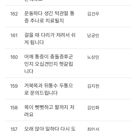
운동하다 생긴 턱관절 통
162
김건우
증 추나로 치료될지
걸을 때 다리가 저려서 쉬
161
남궁민
게 됩니다
어깨 통증이 충돌증후군
160
노상민
인지 오십견인지 헷갈립
니다
거북목과 뒤통수 두통으
159
김지헌
로 문의드립니다
목이 뻣뻣하고 팔까지 저
158
김인화
려요
오래 앉아 일하다 다시 도
157
최민서