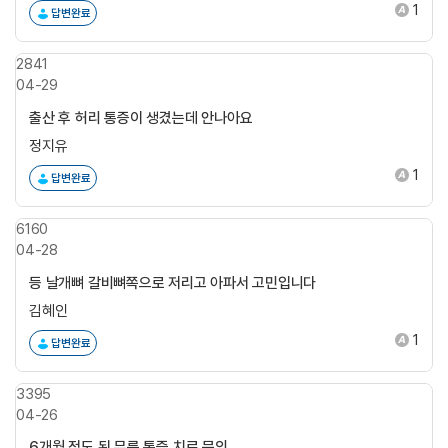
1
답변완료
2841
04-29
출산 후 허리 통증이 생겼는데 안나아요
정지유
1
답변완료
6160
04-28
등 날개뼈 갈비뼈쪽으로 저리고 아파서 고민입니다
김혜인
1
답변완료
3395
04-26
6개월 정도 된 무릎 통증 치료 문의