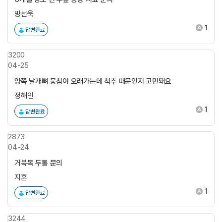
방선욱
1
답변완료
3200
04-25
양쪽 날개뼈 뭉침이 오래가는데 척추 때문인지 고민돼요
정해인
1
답변완료
2873
04-24
거북목 두통 문의
지훈
1
답변완료
3244