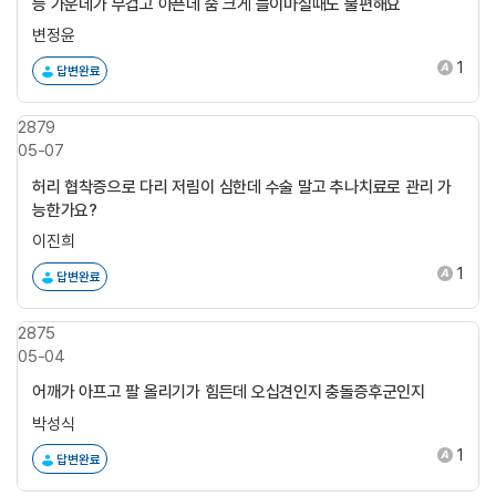
등 가운데가 무겁고 아픈데 숨 크게 들이마실때도 불편해요
변정윤
1
답변완료
2879
05-07
허리 협착증으로 다리 저림이 심한데 수술 말고 추나치료로 관리 가
능한가요?
이진희
1
답변완료
2875
05-04
어깨가 아프고 팔 올리기가 힘든데 오십견인지 충돌증후군인지
박성식
1
답변완료