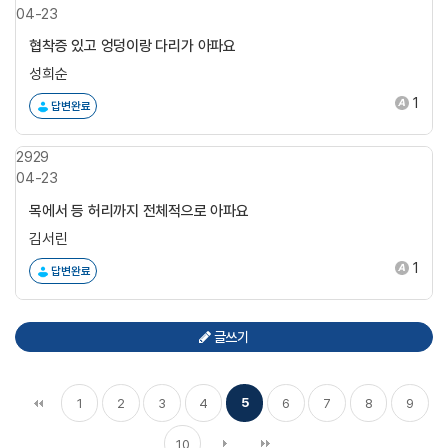
04-23
협착증 있고 엉덩이랑 다리가 아파요
성희순
1
답변완료
2929
04-23
목에서 등 허리까지 전체적으로 아파요
김서린
1
답변완료
글쓰기
5
1
2
3
4
6
7
8
9
10