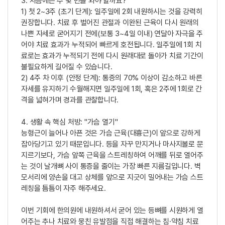
3. 처음에는 주 몇 번을 와야 할까요?
1) 첫 2~3주 (초기 단계): 일주일에 2회 내원하시는 것을 강력히
권장합니다. 치료 후 벌어진 관절과 이완된 근육이 다시 원래의
나쁜 자세로 굳어지기 전에(보통 3~4일 이내) 연달아 자극을 주
어야 치료 효과가 누적되어 빠르게 호전됩니다. 일주일에 1회 치
료로는 효과가 누적되기 전에 다시 원래대로 돌아가 치료 기간이
불필요하게 길어질 수 있습니다.
2) 4주 차 이후 (안정 단계): 통증의 70% 이상이 감소하고 바른
자세를 유지하기 수월해지면 일주일에 1회, 혹은 2주에 1회로 간
격을 넓혀가며 경과를 관찰합니다.
4. 생활 속 핵심 처방: "가슴 열기"
능형근이 늘어나 아픈 것은 가슴 근육(대흉근)이 앞으로 강하게
잡아당기고 있기 때문입니다. 등을 자꾸 만지거나 마사지볼로 문
지르기보다, 가슴 앞쪽 근육을 스트레칭하여 어깨를 뒤로 열어주
는 것이 날개뼈 사이 통증을 줄이는 가장 빠른 지름길입니다. 벽
모서리에 양손을 대고 상체를 앞으로 지긋이 밀어내는 가슴 스트
레칭을 틈틈이 자주 해주세요.
이번 기회에 한의원에 내원하셔서 굳어 있는 등뼈를 시원하게 열
어주는 추나 치료와 뭉친 유발점을 직접 해결하는 침·약침 치료