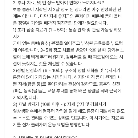
2. 추나 치료, 몇 번 정도 받아야 변화가 느껴지나요?
보통 통증이 시작된 지 2달 정도 된 상태라면 아주 만성화된 단
계는 아닙니다. 다만 자세 유지근의 문제이기 때문에 몸이 올바
른 정렬을 기억할 때까지 점진적인 단계가 필요합니다.
1) 초기 집중 치료기 (1 ~ 5회) : 통증 완화 및 관절 가동성 확보
시기
굳어 있는 등뼈(흉추) 관절을 열어주고 부착된 근육들을 부드럽
게 이완합니다. 3~5회 정도 치료를 받으면 숨을 쉴 때 당기는 느
낌이 눈에 띄게 부드러워지고, 컴퓨터를 할 때 피로감이 오는 시
점이 늦춰지는 것을 체감할 수 있습니다.
2)정렬 안정화기 (6 ~ 10회): 구조적 정렬 재학습 및 유지시기
통증이 많이 가라앉는 시기입니다. 하지만 아직 몸이 원래의 나
쁜 자세(굽은 등)로 돌아가려는 관성이 강하므로, 흉추의 신전
(펴는 동작)을 돕는 교정 추나를 통해 바른 정렬을 뇌와 근육에
기억시킵니다.
3) 재발 방지기 (10회 이후 ~): 자세 유지 및 강화시기
일상생활 속에서 컴퓨터 작업을 길게 해도 통증이 재발하지 않도
록 스스로 관리할 수 있는 상태를 만듭니다. 이 시기에는 치료 주
기를 점차 늘려가며 운동 요법을 병행합니다.