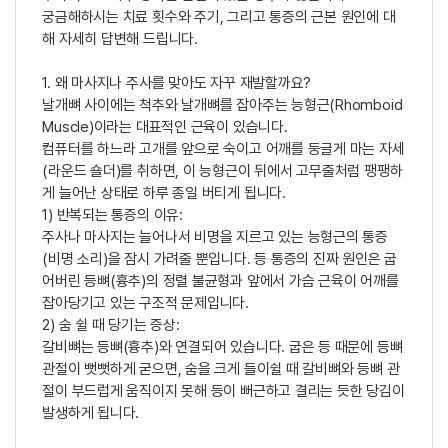
궁금해하시는 치료 횟수와 주기, 그리고 통증의 근본 원인에 대
해 자세히 답변해 드립니다.
1. 왜 마사지나 주사를 맞아도 자꾸 재발할까요?
날개뼈 사이에는 척추와 날개뼈를 잡아주는 능형근(Rhomboid
Muscle)이라는 대표적인 근육이 있습니다.
컴퓨터를 하느라 고개를 앞으로 숙이고 어깨를 둥글게 마는 자세
(라운드 숄더)를 취하면, 이 능형근이 뒤에서 고무줄처럼 팽팽하
게 늘어난 상태로 하루 종일 버티게 됩니다.
1) 반복되는 통증의 이유:
주사나 마사지는 늘어나서 비명을 지르고 있는 능형근의 통증
(비명 소리)을 잠시 가려줄 뿐입니다. 등 통증의 진짜 원인은 굽
어버린 등뼈(흉추)의 정렬 불균형과 앞에서 가슴 근육이 어깨를
잡아당기고 있는 구조적 문제입니다.
2) 숨 쉴 때 당기는 증상:
갈비뼈는 등뼈(흉추)와 연결되어 있습니다. 굽은 등 때문에 등뼈
관절이 뻣뻣하게 굳으면, 숨을 크게 들이쉴 때 갈비뼈와 등뼈 관
절이 부드럽게 움직이지 못해 등이 뻐근하고 결리는 듯한 당김이
발생하게 됩니다.