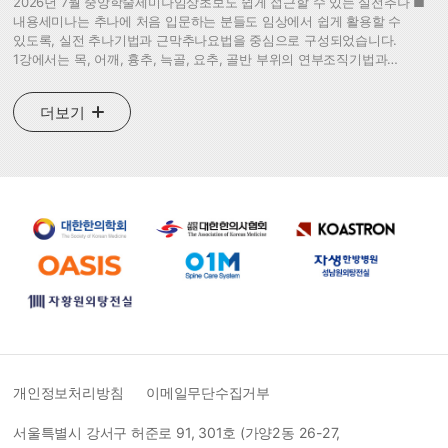
2026년 7월 중앙학술세미나임상초보도 쉽게 접근할 수 있는 실전추나 ■
내용세미나는 추나에 처음 입문하는 분들도 임상에서 쉽게 활용할 수
있도록, 실전 추나기법과 근막추나요법을 중심으로 구성되었습니다.
1강에서는 목, 어깨, 흉추, 늑골, 요추, 골반 부위의 연부조직기법과
관절가동술을 중심으로, 추나의학아카데미에서 학습한 기본 기법을 실제
진료 현장에서 어떻게 응용하고 변형할 수 있는지 다룰 예정입니다.
더보기
2강에서는 현대인에게 흔히 나타나는 거북목증후군, 스트레스, 만성 피로,
소화불량, 수면장애, 자율신경 불균형 등과 관련하여, 후두환추관절
감압기법(OA decompression)을 비롯한 근막기법을 통해 신체 이완과
부교감신경 활성화를 돕는 임상 적용법을 소개합니다. 복잡하거나
고난도의 술기보다는, 초심자도 부담 없이 따라 할 수 있고 진료 현장에서
바로 적용 가능한 원포인트 실전 스킬을 중심으로 강의가 진행될
예정입니다. ■ 강의 구성※보수교육점수 2점(동일 학회의 보수교육 점수는
연간 3점까지 인정)시간제목강사14:00 ~ 15:30임상초보도 쉽게 접근할 수
있는 실전추나 - 흉요추와 골반을 중심으로최기봉 원장(수목한의원)15:30
~ 17:00임상초보도 쉽게 접근할 수 있는 실전추나 - 근막기법을
중심으로이현준원장 (이현준한의원)■ 일시 : 2026.07.12.(일)
14:00~17:00 (3시간)■ 장소 : 대한한의사협회 3층 추나홀 (서울 강서구
허준로91)
개인정보처리방침
이메일무단수집거부
서울특별시 강서구 허준로 91, 301호 (가양2동 26-27,