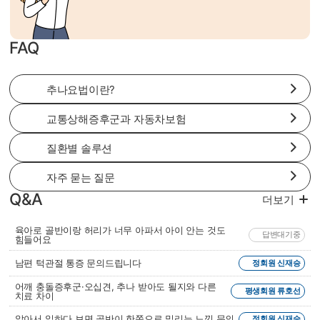
FAQ
추나요법이란?
교통상해증후군과 자동차보험
질환별 솔루션
자주 묻는 질문
Q&A
더보기
육아로 골반이랑 허리가 너무 아파서 아이 안는 것도
답변대기중
힘들어요
남편 턱관절 통증 문의드립니다
정회원 신재승
어깨 충돌증후군·오십견, 추나 받아도 될지와 다른
평생회원 류호선
치료 차이
앉아서 일하다 보면 골반이 한쪽으로 밀리는 느낌 문의
정회원 신재승