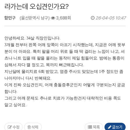
라가는데 오십견인가요?
함민구
(울산광역시 남구)
3,688회
26-04-05 10:47
안녕하세요. 34살 직장인입니다.
3개월 전부터 왼쪽 어깨 앞쪽이 아프기 시작했는데, 지금은 어깨 윗부
분이 더 아파요. 특히 팔을 머리 위로 들 때 딱 걸리는 느낌이 나고, 셔
츠나 니트 입을 때 팔을 올리는 동작이 제일 힘들어요. 밤에는 통증이
심해서 자다 깰 정도고, 목까지 뻐근해집니다.
지난달에 물리치료 6회 받았고, 염증 주사도 맞았는데 1주 정도만 좀
나아지더니 다시 반복돼요.
이게 진짜 오십견인지, 어깨 충돌증후군인지 어떻게 구분되는지 궁금
합니다.
그리고 어깨 문제도 추나로 치료가 가능한건지 대략적인 비용 쪽도
알고 싶어요.
수정
삭제
목록
글쓰기