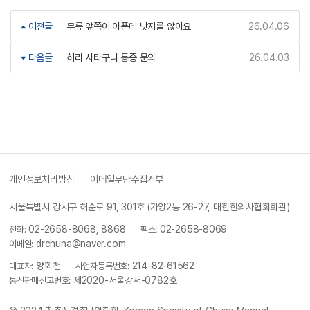
이전글
무릎 앞쪽이 아픈데 낫지를 않아요
26.04.06
다음글
허리 사타구니 통증 문의
26.04.03
개인정보처리방침
이메일무단수집거부
서울특별시 강서구 허준로 91, 301호 (가양2동 26-27, 대한한의사협회회관)
전화:
02-2658-8068, 8868
팩스:
02-2658-8069
이메일:
drchuna@naver.com
대표자:
양회천
사업자등록번호:
214-82-61562
통신판매신고번호:
제2020-서울강서-0782호