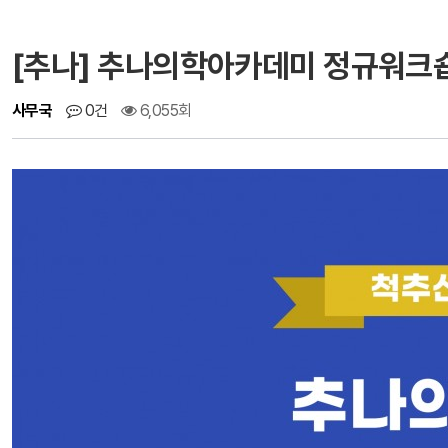
[추나] 추나의학아카데미 정규워크숍
사무국
0건
6,055회