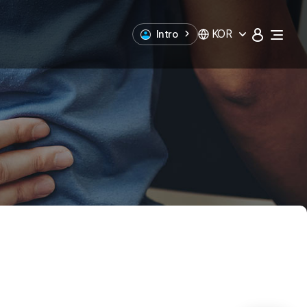
KOR
Intro