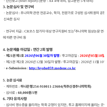
ㆍ
단신보고
분량
매 내외
참고문헌
개 내외
(brief report) (
: A4 4
,
5
)
논문심사 및 연구비
3.
ㆍ
논문심사
추나의학 관련 전공교수
학자
전문가로 구성된 심사위원의 공
:
,
,
신속한 심사
ㆍ
연구비 지급
코스 참가자 대상 연구지원비 또는
「
추나의학 임상논문 연구
: CR
에 따른 연구비 등
논문제출 마감일
연간
회 발행
4.
:
2
ㆍ
제
권 제
호
년
월
일자 발행
투고마감일
년
월
일
21
1
2026
06
30
/
:
2026
05
10
ㆍ
제
권 제
호
년
월
일자 발행
투고마감일
년
월
일
21
2
2026
12
30
/
: 2026
11
10
ㆍ
e-Submission
:
http://kyobo059.medone.co.kr
논문 심사료
5.
ㆍ
계좌번호
하나은행
척추신경추나의학회
:
254-910011-23604(
)
ㆍ
심사료
원
편
: 60,000
/1
기타 유의사항
6.
ㆍ
심사비 영수증을 올리라는 학회 규정이 있지만
투고 홈페이지에 올리는 곳이
,