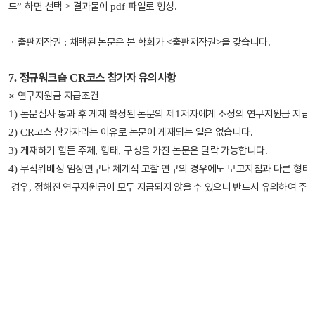
드
하면 선택
결과물이
파일로 형성
”
>
pdf
.
ㆍ
출판저작권
채택된 논문은 본 학회가
출판저작권
을 갖습니다
:
<
>
.
정규워크숍
코스 참가자 유의사항
7.
CR
※
연구지원금 지급조건
논문심사 통과 후 게재 확정된 논문의 제
저자에게 소정의 연구지원금 지급
1)
1
코스 참가자라는 이유로 논문이 게재되는 일은 없습니다
2) CR
.
게재하기 힘든 주제
형태
구성을 가진 논문은 탈락 가능합니다
3)
,
,
.
무작위배정 임상연구나 체계적 고찰 연구의 경우에도 보고지침과 다른 형태
4)
경우
정해진 연구지원금이 모두 지급되지 않을 수 있으니 반드시 유의하여 주
,