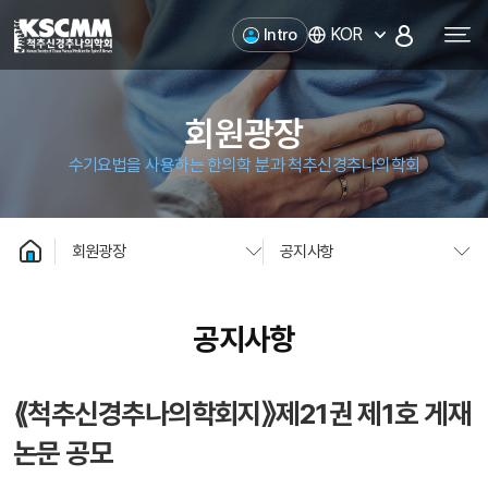
척추신경추나의학회
KOR
Intro
회원광장
수기요법을 사용하는 한의학 분과 척추신경추나의학회
회원광장
공지사항
공지사항
⟪척추신경추나의학회지》제21권 제1호 게재
논문 공모