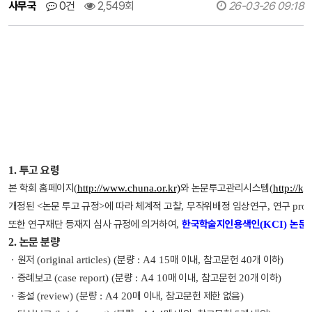
사무국
0건
2,549회
26-03-26 09:18
투고 요령
1.
본 학회 홈페이지
와 논문투고관리시스템
(
http://www.chuna.or.kr)
(
http://k
개정된
논문 투고 규정
에 따라 체계적 고찰
무작위배정 임상연구
연구
<
>
,
,
prot
또한 연구재단 등재지 심사 규정에 의거하여
한국학술지인용색인
논문
,
(KCI)
논문 분량
2.
ㆍ
원저
분량
매 이내
참고문헌
개 이하
(original articles) (
: A4 15
,
40
)
ㆍ
증례보고
분량
매 이내
참고문헌
개 이하
(case report) (
: A4 10
,
20
)
ㆍ
종설
분량
매 이내
참고문헌 제한 없음
(review) (
: A4 20
,
)