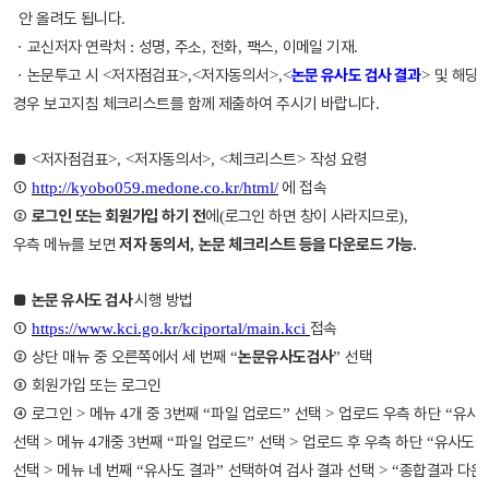
안 올려도 됩니다
.
ㆍ
교신저자 연락처
성명
주소
전화
팩스
이메일 기재
:
,
,
,
,
.
ㆍ
논문투고 시
저자점검표
저자동의서
논문 유사도 검사 결과
및 해당 
<
>,<
>,<
>
경우 보고지침 체크리스트를 함께 제출하여 주시기 바랍니다
.
■
저자점검표
저자동의서
체크리스트
작성 요령
<
>, <
>, <
>
①
에 접속
http://kyobo059.medone.co.kr/html/
②
로그인 또는 회원가입 하기 전
에
로그인 하면 창이 사라지므로
(
),
우측 메뉴를 보면
저자 동의서
논문 체크리스트 등을 다운로드 가능
,
.
■
논문 유사도 검사
시행 방법
①
접속
https://www.kci.go.kr/kciportal/main.kci
②
상단 매뉴 중 오른쪽에서 세 번째
논문유사도검사
선택
“
”
③
회원가입 또는 로그인
④
로그인
메뉴
개 중
번째
파일 업로드
선택
업로드 우측 하단
유사
>
4
3
“
”
>
“
선택
메뉴
개중
번째
파일 업로드
선택
업로드 후 우측 하단
유사도검
>
4
3
“
”
>
“
선택
메뉴 네 번째
유사도 결과
선택하여 검사 결과 선택
종합결과 다운
>
“
”
> “