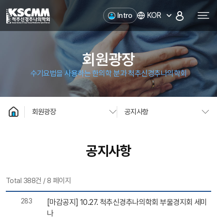
척추신경추나의학회
KOR
Intro
회원광장
수기요법을 사용하는 한의학 분과 척추신경추나의학회
회원광장
공지사항
공지사항
Total 388건
/
8 페이지
283
[마감공지] 10.27. 척추신경추나의학회 부울경지회 세미
나