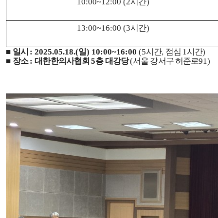
10:00~12:00 (2
시간
)
13:00~16:00 (3
시간
)
■
일시
: 2025.05.18.(
일
) 10:00~16:00
(5
시간
,
점심
1
시간
)
■
장소
:
대한한의사협회
5
층 대강당
(
서울 강서구 허준로
91)