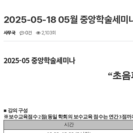
2025-05-18 05월 중앙학술세미
사무국
0건
2,103회
2025-05 중앙학술세미나
“
초음
■
강의 구성
※
보수교육점수
2
점
(
동일 학회의 보수교육 점수는 연간
3
점까
시간