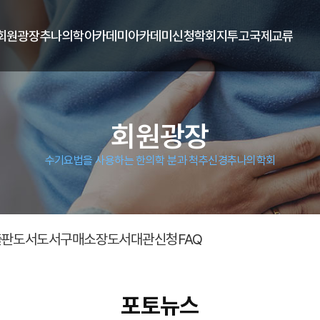
회원광장
추나의학아카데미
아카데미신청
학회지투고
국제교류
회원광장
수기요법을 사용하는 한의학 분과 척추신경추나의학회
출판도서
도서구매
소장도서
대관신청
FAQ
포토뉴스